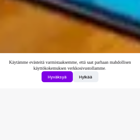
Käytämme evästeitä varmistaaksemme, että saat parhaan mahdollisen
käyttökokemuksen verkkosivustollamme.
Hyväksyä
Hylkää
Lautapelit
Dixit vs Codenames säännöt – kumpi sopii sinulle?