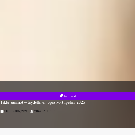
Korttipelit
Tikki säännöt – täydellinen opas korttipeliin 2026
–
8 ELOKUUN, 2026
MIKA SALONEN